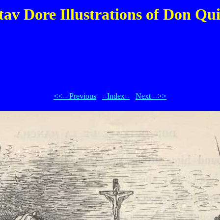
av Dore Illustrations of Don Qu
<<-- Previous
--Index--
Next -->>